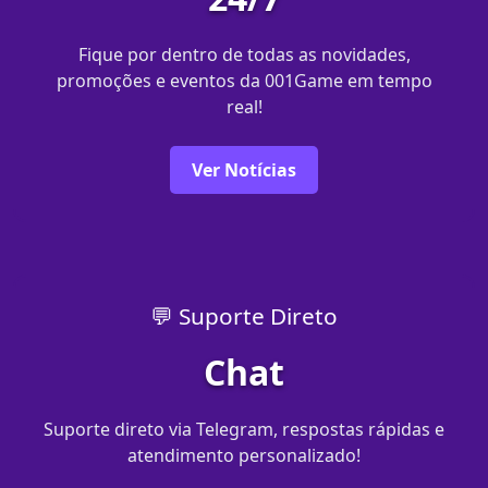
Fique por dentro de todas as novidades,
promoções e eventos da 001Game em tempo
real!
Ver Notícias
💬 Suporte Direto
Chat
Suporte direto via Telegram, respostas rápidas e
atendimento personalizado!