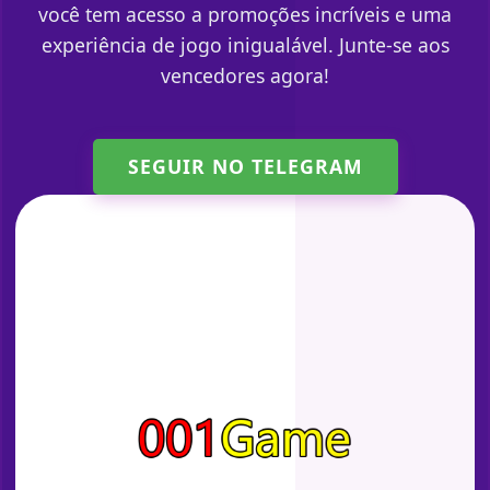
você tem acesso a promoções incríveis e uma
experiência de jogo inigualável. Junte-se aos
vencedores agora!
SEGUIR NO TELEGRAM