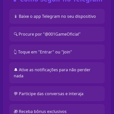
📱 Baixe o app Telegram no seu dispositivo
🔍 Procure por "@001GameOficial"
👆 Toque em "Entrar" ou "Join"
🔔 Ative as notificações para não perder
nada
💬 Participe das conversas e interaja
🎁 Receba bônus exclusivos