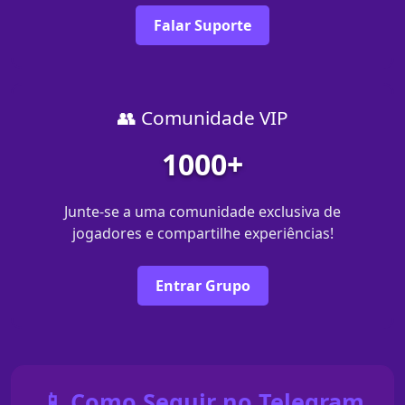
Falar Suporte
👥 Comunidade VIP
1000+
Junte-se a uma comunidade exclusiva de
jogadores e compartilhe experiências!
Entrar Grupo
📱 Como Seguir no Telegram