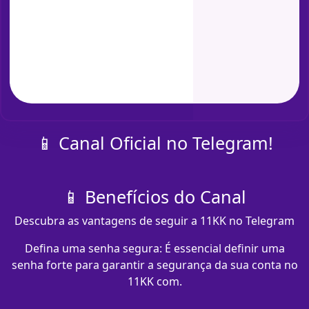
📱 Canal Oficial no Telegram!
📱 Benefícios do Canal
Descubra as vantagens de seguir a 11KK no Telegram
Defina uma senha segura: É essencial definir uma
senha forte para garantir a segurança da sua conta no
11KK com​.