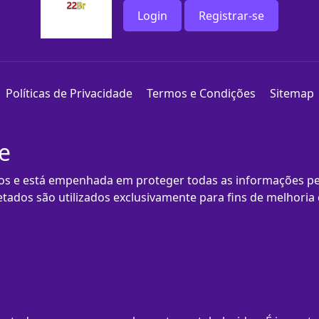
Login
Registrar-se
Políticas de Privacidade
Termos e Condições
Sitemap
de
rios e está empenhada em proteger todas as informações p
tados são utilizados exclusivamente para fins de melhoria