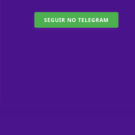
SEGUIR NO TELEGRAM