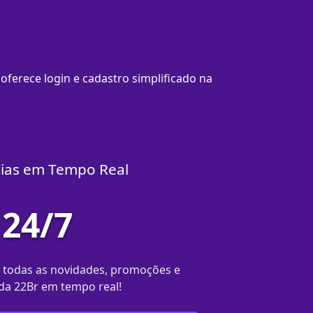
oferece login e cadastro simplificado na
cias em Tempo Real
24/7
e todas as novidades, promoções e
da 22Br em tempo real!