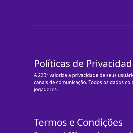
Políticas de Privacida
A 22Br valoriza a privacidade de seus usuá
canais de comunicação. Todos os dados cole
jogadores.
Termos e Condições