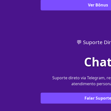
Ver Bônus
💬 Suporte Di
Cha
Suporte direto via Telegram, r
atendimento persona
Falar Suport