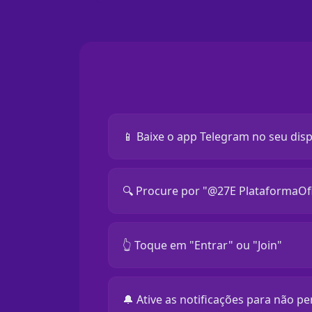
📱 Baixe o app Telegram no seu disp
🔍 Procure por "@27E PlataformaOfi
👆 Toque em "Entrar" ou "Join"
🔔 Ative as notificações para não p