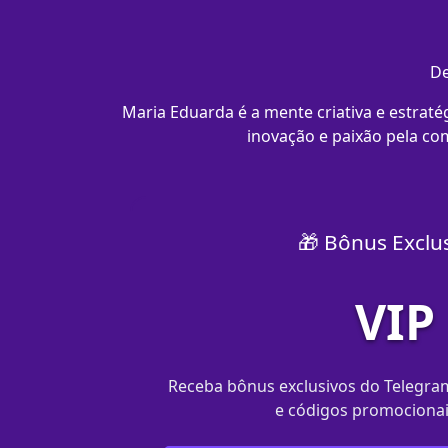
De
Maria Eduarda é a mente criativa e estrat
inovação e paixão pela co
🎁 Bônus Exclu
VIP
Receba bônus exclusivos do Telegra
e códigos promocionai