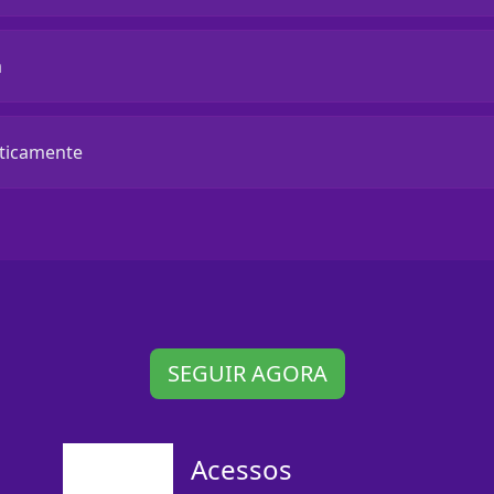
a
aticamente
SEGUIR AGORA
Acessos