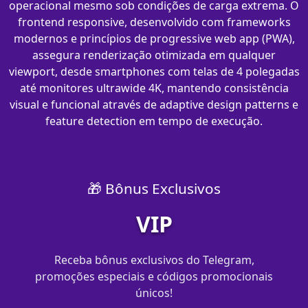
operacional mesmo sob condições de carga extrema. O
frontend responsive, desenvolvido com frameworks
modernos e princípios de progressive web app (PWA),
assegura renderização otimizada em qualquer
viewport, desde smartphones com telas de 4 polegadas
até monitores ultrawide 4K, mantendo consistência
visual e funcional através de adaptive design patterns e
feature detection em tempo de execução.
🎁 Bônus Exclusivos
VIP
Receba bônus exclusivos do Telegram,
promoções especiais e códigos promocionais
únicos!