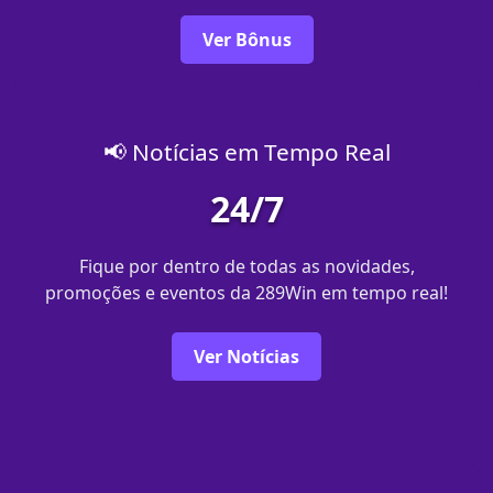
Ver Bônus
📢 Notícias em Tempo Real
24/7
Fique por dentro de todas as novidades,
promoções e eventos da 289Win em tempo real!
Ver Notícias