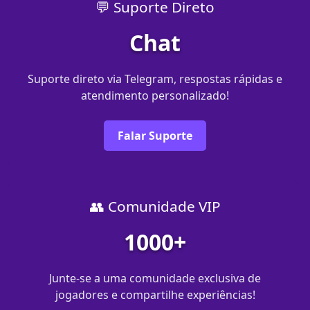
💬 Suporte Direto
Chat
Suporte direto via Telegram, respostas rápidas e
atendimento personalizado!
Falar Suporte
👥 Comunidade VIP
1000+
Junte-se a uma comunidade exclusiva de
jogadores e compartilhe experiências!