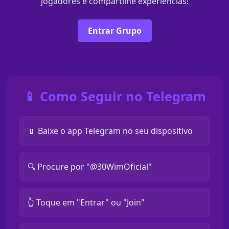
jogadores e compartilhe experiências!
Entrar Grupo
📱 Como Seguir no Telegram
📱 Baixe o app Telegram no seu dispositivo
🔍 Procure por "@30WimOficial"
👆 Toque em "Entrar" ou "Join"