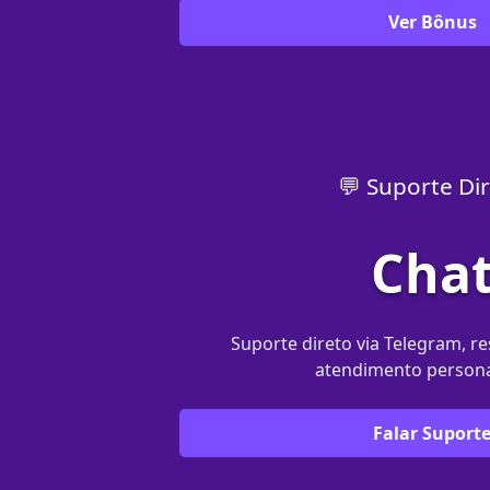
Ver Bônus
💬 Suporte Di
Cha
Suporte direto via Telegram, r
atendimento persona
Falar Suport