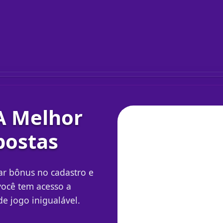
A Melhor
postas
r bônus no cadastro e
ocê tem acesso a
e jogo inigualável.