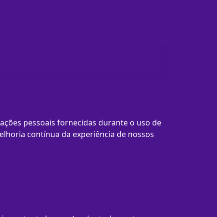
ações pessoais fornecidas durante o uso de
elhoria contínua da experiência de nossos