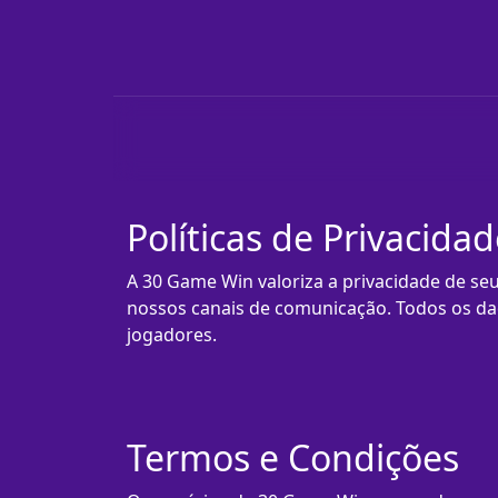
Políticas de Privacida
A 30 Game Win valoriza a privacidade de s
nossos canais de comunicação. Todos os dad
jogadores.
Termos e Condições