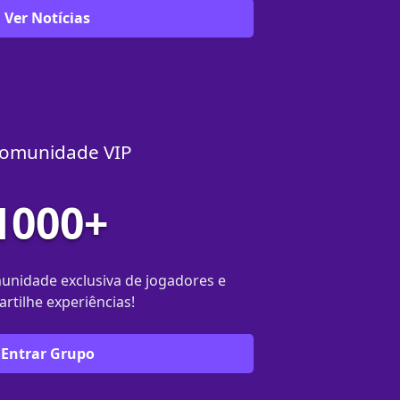
Ver Notícias
Comunidade VIP
1000+
unidade exclusiva de jogadores e
rtilhe experiências!
Entrar Grupo