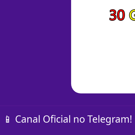
📱 Canal Oficial no Telegram!