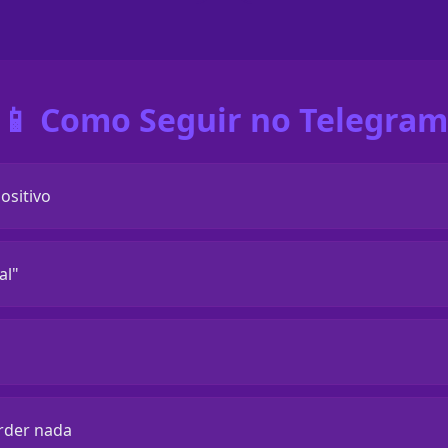
📱 Como Seguir no Telegram
ositivo
al"
erder nada