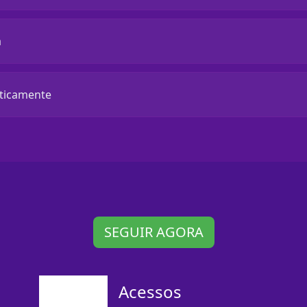
a
aticamente
SEGUIR AGORA
Acessos