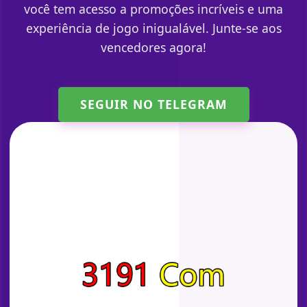
você tem acesso a promoções incríveis e uma
experiência de jogo inigualável. Junte-se aos
vencedores agora!
SEGUIR NO TELEGRAM