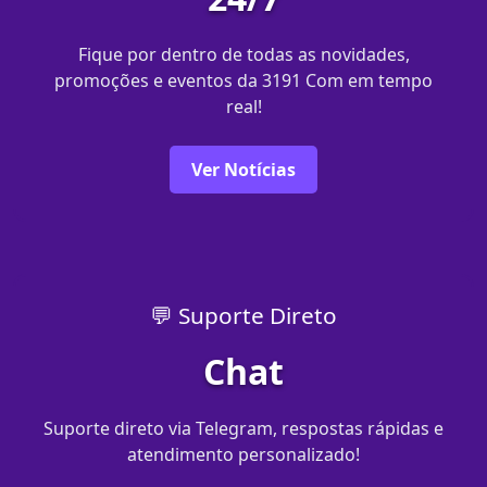
Fique por dentro de todas as novidades,
promoções e eventos da 3191 Com em tempo
real!
Ver Notícias
💬 Suporte Direto
Chat
Suporte direto via Telegram, respostas rápidas e
atendimento personalizado!