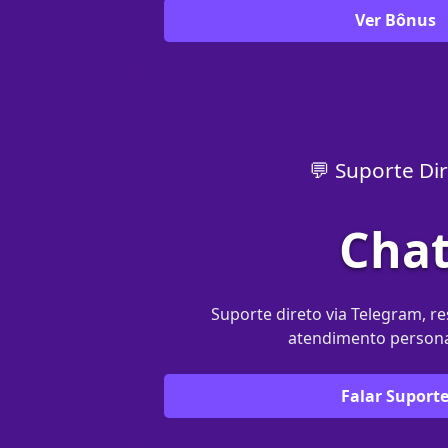
Ver Bônus
💬 Suporte Di
Cha
Suporte direto via Telegram, r
atendimento persona
Falar Suport