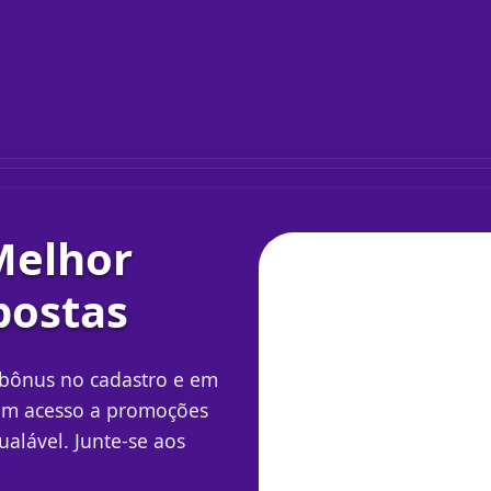
Melhor
postas
 bônus no cadastro e em
tem acesso a promoções
ualável. Junte-se aos