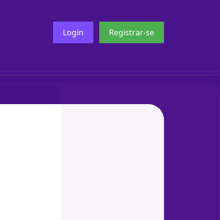
Login
Registrar-se