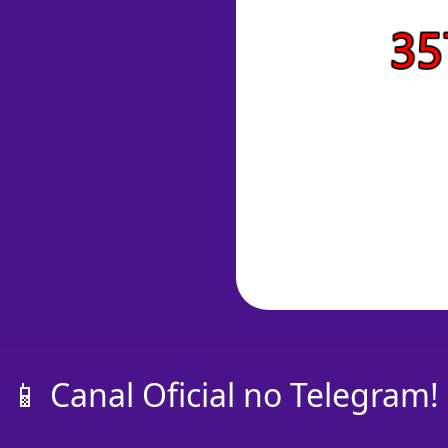
📱 Canal Oficial no Telegram!