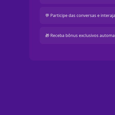
💬 Participe das conversas e interaj
🎁 Receba bônus exclusivos autom