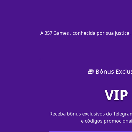
A 357.Games , conhecida por sua justiça,
🎁 Bônus Exclu
VIP
Receba bônus exclusivos do Telegra
e códigos promocionai