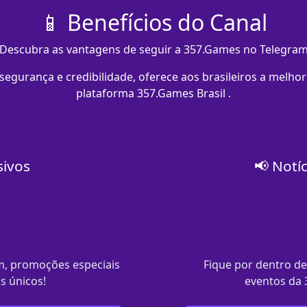
📱 Benefícios do Canal
Descubra as vantagens de seguir a 357.Games no Telegra
 segurança e credibilidade, oferece aos brasileiros a melhor
plataforma 357.Games Brasil .
sivos
📢 Notí
m, promoções especiais
Fique por dentro d
s únicos!
eventos da 