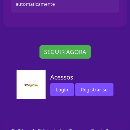
automaticamente
SEGUIR AGORA
Acessos
Login
Registrar-se