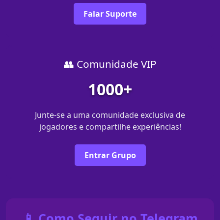
Falar Suporte
👥 Comunidade VIP
1000+
Junte-se a uma comunidade exclusiva de
jogadores e compartilhe experiências!
Entrar Grupo
📱 Como Seguir no Telegram