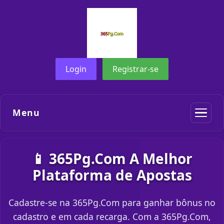
Login
Registrar-se
Menu
📱 365Pg.Com A Melhor
Plataforma de Apostas
Cadastre-se na 365Pg.Com para ganhar bônus no
cadastro e em cada recarga. Com a 365Pg.Com,