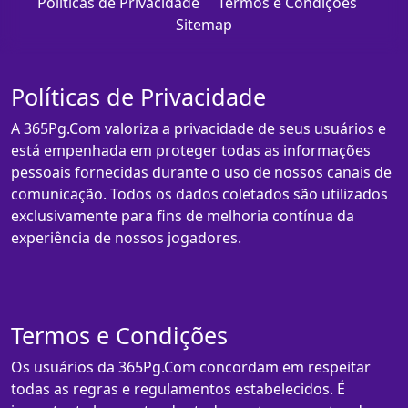
Políticas de Privacidade
Termos e Condições
Sitemap
Políticas de Privacidade
A 365Pg.Com valoriza a privacidade de seus usuários e
está empenhada em proteger todas as informações
pessoais fornecidas durante o uso de nossos canais de
comunicação. Todos os dados coletados são utilizados
exclusivamente para fins de melhoria contínua da
experiência de nossos jogadores.
Termos e Condições
Os usuários da 365Pg.Com concordam em respeitar
todas as regras e regulamentos estabelecidos. É