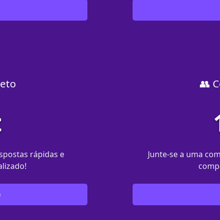
reto
👥 
t
espostas rápidas e
Junte-se a uma com
lizado!
compa
e