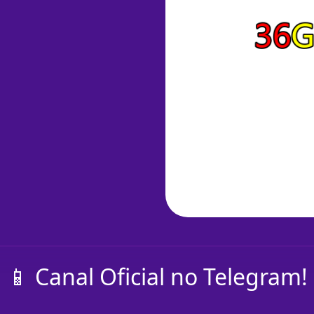
📱 Canal Oficial no Telegram!