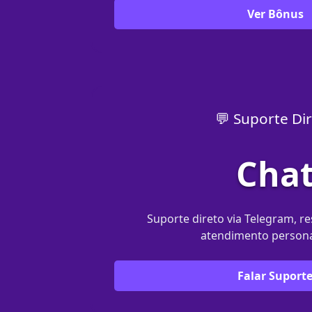
Ver Bônus
💬 Suporte Di
Cha
Suporte direto via Telegram, r
atendimento persona
Falar Suport