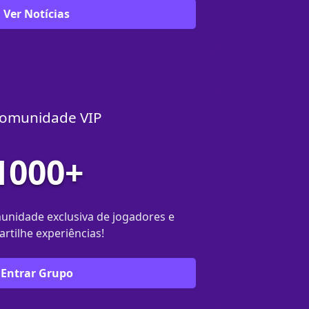
Ver Notícias
Comunidade VIP
1000+
unidade exclusiva de jogadores e
rtilhe experiências!
Entrar Grupo