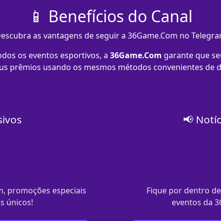
📱 Benefícios do Canal
escubra as vantagens de seguir a 36Game.Com no Telegr
odos os eventos esportivos, a
36Game.Com
garante que se
eus prêmios usando os mesmos métodos convenientes de d
sivos
📢 Notí
m, promoções especiais
Fique por dentro d
s únicos!
eventos da 