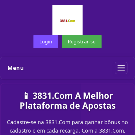
Login
Registrar-se
Menu
📱 3831.Com A Melhor
Plataforma de Apostas
Cadastre-se na 3831.Com para ganhar bônus no
cadastro e em cada recarga. Com a 3831.Com,