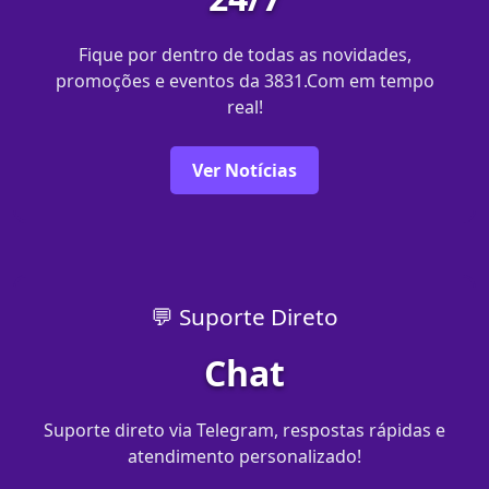
Fique por dentro de todas as novidades,
promoções e eventos da 3831.Com em tempo
real!
Ver Notícias
💬 Suporte Direto
Chat
Suporte direto via Telegram, respostas rápidas e
atendimento personalizado!