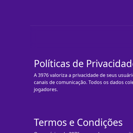
Políticas de Privacida
A 3976 valoriza a privacidade de seus usuá
canais de comunicação. Todos os dados cole
jogadores.
Termos e Condições