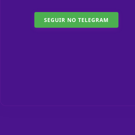
SEGUIR NO TELEGRAM