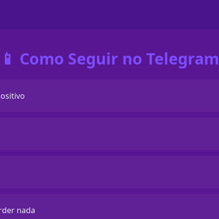
📱 Como Seguir no Telegram
ositivo
erder nada