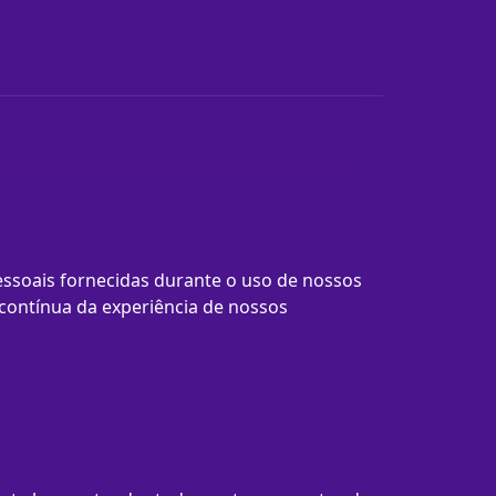
essoais fornecidas durante o uso de nossos
 contínua da experiência de nossos