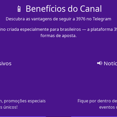
📱 Benefícios do Canal
Descubra as vantagens de seguir a 3976 no Telegram
no criada especialmente para brasileiros — a plataforma 
formas de aposta.
sivos
📢 Notí
m, promoções especiais
Fique por dentro d
s únicos!
eventos 