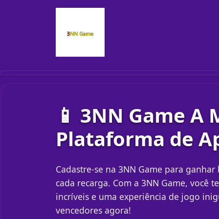
📱 3NN Game A 
Plataforma de A
Cadastre-se na 3NN Game para ganhar 
cada recarga. Com a 3NN Game, você t
incríveis e uma experiência de jogo inig
vencedores agora!