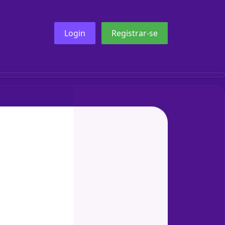
Login
Registrar-se