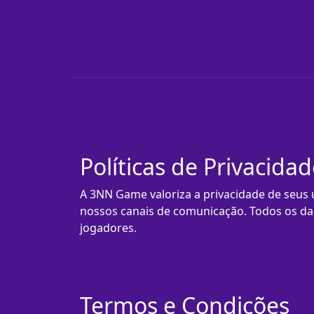
Políticas de Privacida
A 3NN Game valoriza a privacidade de seus
nossos canais de comunicação. Todos os dad
jogadores.
Termos e Condições