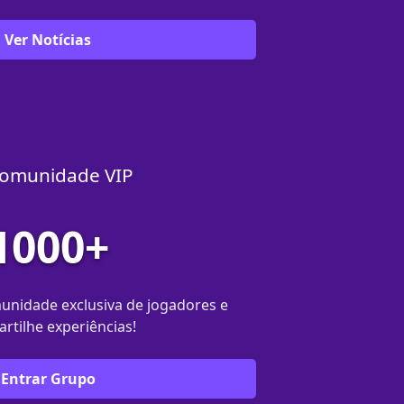
Ver Notícias
Comunidade VIP
1000+
unidade exclusiva de jogadores e
rtilhe experiências!
Entrar Grupo