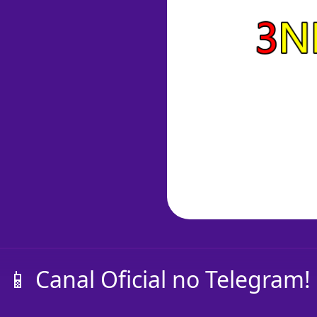
📱 Canal Oficial no Telegram!