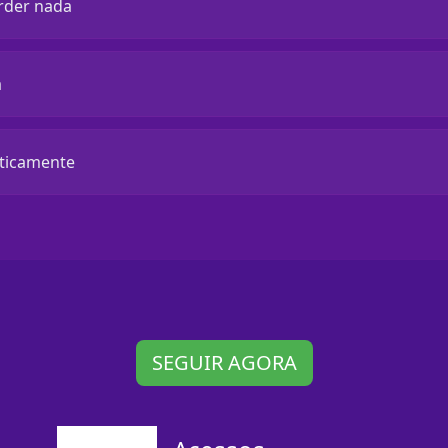
erder nada
a
aticamente
SEGUIR AGORA