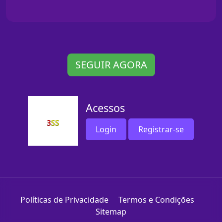
SEGUIR AGORA
Acessos
Login
Registrar-se
Políticas de Privacidade
Termos e Condições
Sitemap