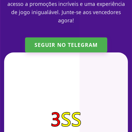
acesso a promoções incríveis e uma experiência
de jogo inigualável. Junte-se aos vencedores
agora!
SEGUIR NO TELEGRAM