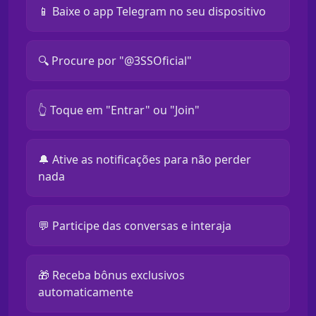
📱 Baixe o app Telegram no seu dispositivo
🔍 Procure por "@3SSOficial"
👆 Toque em "Entrar" ou "Join"
🔔 Ative as notificações para não perder
nada
💬 Participe das conversas e interaja
🎁 Receba bônus exclusivos
automaticamente