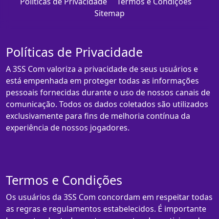
Políticas de Privacidade
Termos e Condições
Sitemap
Políticas de Privacidade
A 3SS Com valoriza a privacidade de seus usuários e
está empenhada em proteger todas as informações
pessoais fornecidas durante o uso de nossos canais de
comunicação. Todos os dados coletados são utilizados
exclusivamente para fins de melhoria contínua da
experiência de nossos jogadores.
Termos e Condições
Os usuários da 3SS Com concordam em respeitar todas
as regras e regulamentos estabelecidos. É importante