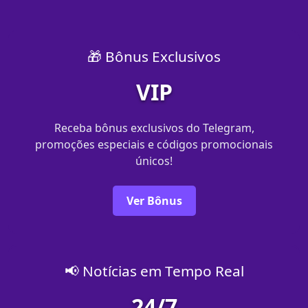
🎁 Bônus Exclusivos
VIP
Receba bônus exclusivos do Telegram,
promoções especiais e códigos promocionais
únicos!
Ver Bônus
📢 Notícias em Tempo Real
24/7