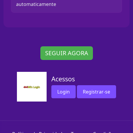
automaticamente
SEGUIR AGORA
Acessos
Login
Registrar-se