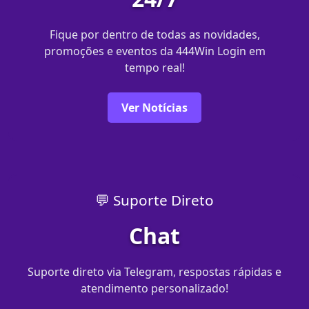
Fique por dentro de todas as novidades,
promoções e eventos da 444Win Login em
tempo real!
Ver Notícias
💬 Suporte Direto
Chat
Suporte direto via Telegram, respostas rápidas e
atendimento personalizado!