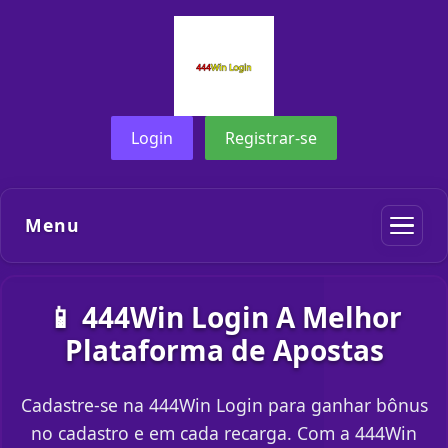
Login
Registrar-se
Menu
📱 444Win Login A Melhor
Plataforma de Apostas
Cadastre-se na 444Win Login para ganhar bônus
no cadastro e em cada recarga. Com a 444Win