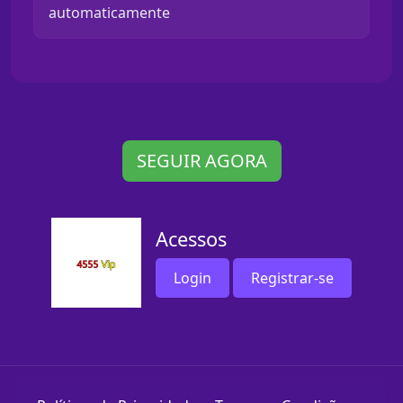
automaticamente
SEGUIR AGORA
Acessos
Login
Registrar-se