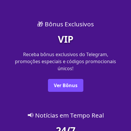
🎁 Bônus Exclusivos
VIP
Receba bônus exclusivos do Telegram,
promoções especiais e códigos promocionais
únicos!
Ver Bônus
📢 Notícias em Tempo Real
24/7