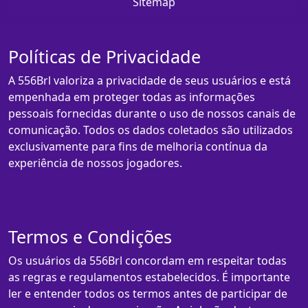
Sitemap
Políticas de Privacidade
A 556Brl valoriza a privacidade de seus usuários e está
empenhada em proteger todas as informações
pessoais fornecidas durante o uso de nossos canais de
comunicação. Todos os dados coletados são utilizados
exclusivamente para fins de melhoria contínua da
experiência de nossos jogadores.
Termos e Condições
Os usuários da 556Brl concordam em respeitar todas
as regras e regulamentos estabelecidos. É importante
ler e entender todos os termos antes de participar de