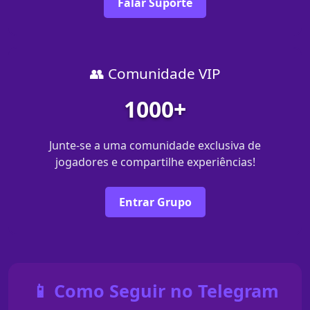
Falar Suporte
👥 Comunidade VIP
1000+
Junte-se a uma comunidade exclusiva de
jogadores e compartilhe experiências!
Entrar Grupo
📱 Como Seguir no Telegram