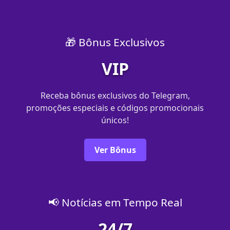
🎁 Bônus Exclusivos
VIP
Receba bônus exclusivos do Telegram,
promoções especiais e códigos promocionais
únicos!
Ver Bônus
📢 Notícias em Tempo Real
24/7