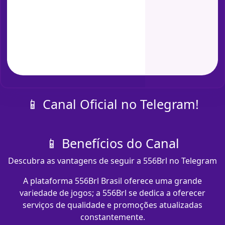
📱 Canal Oficial no Telegram!
📱 Benefícios do Canal
Descubra as vantagens de seguir a 556Brl no Telegram
A plataforma 556Brl Brasil oferece uma grande
variedade de jogos; a 556Brl se dedica a oferecer
serviços de qualidade e promoções atualizadas
constantemente.