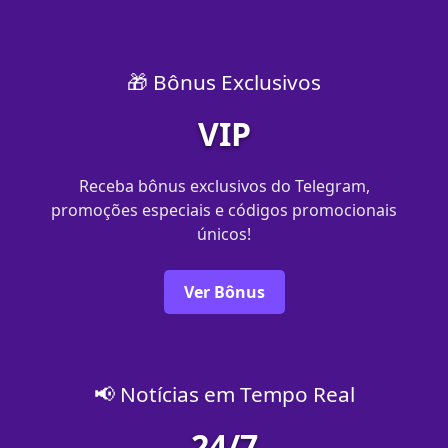
🎁 Bônus Exclusivos
VIP
Receba bônus exclusivos do Telegram,
promoções especiais e códigos promocionais
únicos!
Ver Bônus
📢 Notícias em Tempo Real
24/7