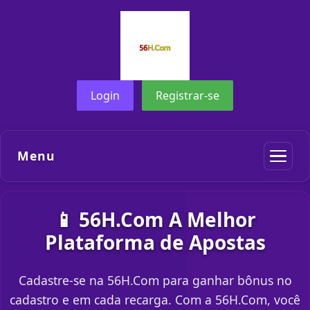
Login
Registrar-se
Menu
📱 56H.Com A Melhor
Plataforma de Apostas
Cadastre-se na 56H.Com para ganhar bônus no
cadastro e em cada recarga. Com a 56H.Com, você