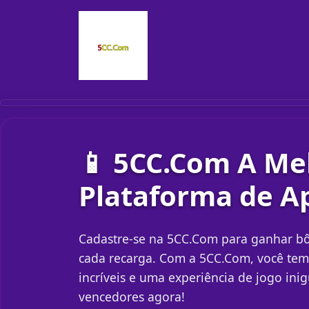
📱 5CC.Com A Me
Plataforma de A
Cadastre-se na 5CC.Com para ganhar b
cada recarga. Com a 5CC.Com, você te
incríveis e uma experiência de jogo inig
vencedores agora!