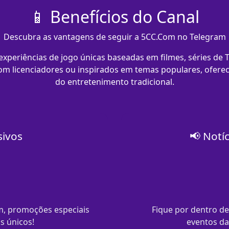
📱 Benefícios do Canal
Descubra as vantagens de seguir a 5CC.Com no Telegram
periências de jogo únicas baseadas em filmes, séries de TV
m licenciadores ou inspirados em temas populares, ofere
do entretenimento tradicional.
sivos
📢 Notí
m, promoções especiais
Fique por dentro d
s únicos!
eventos da