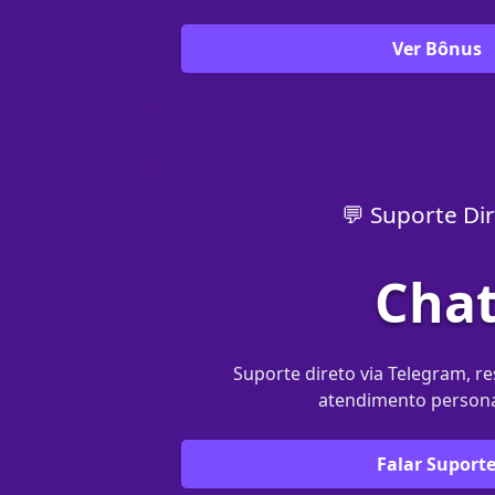
Ver Bônus
💬 Suporte Di
Cha
Suporte direto via Telegram, r
atendimento persona
Falar Suport