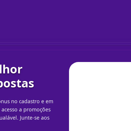
lhor
postas
ônus no cadastro e em
m acesso a promoções
ualável. Junte-se aos