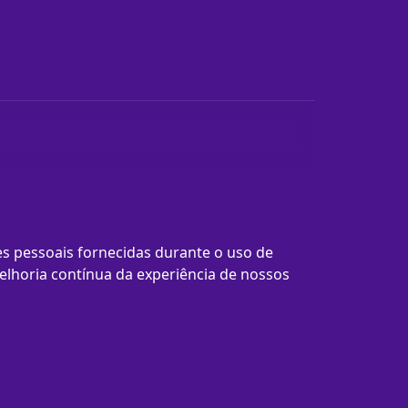
s pessoais fornecidas durante o uso de
elhoria contínua da experiência de nossos