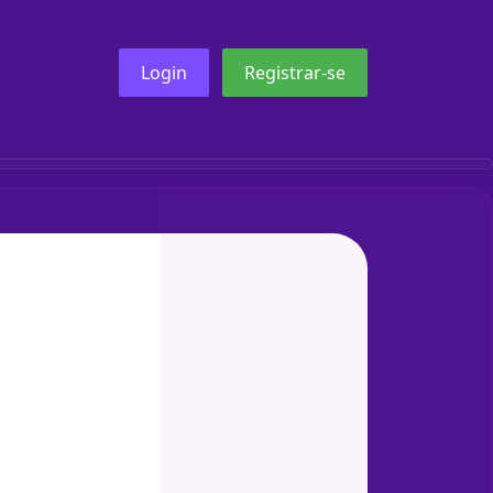
Login
Registrar-se