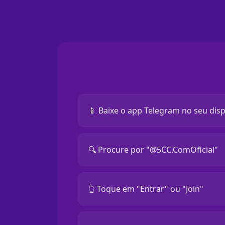
📱 Baixe o app Telegram no seu disp
🔍 Procure por "@5CC.ComOficial"
👆 Toque em "Entrar" ou "Join"