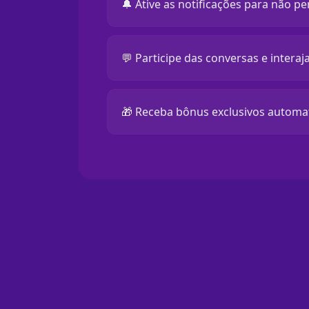
🔔 Ative as notificações para não p
💬 Participe das conversas e interaj
🎁 Receba bônus exclusivos autom