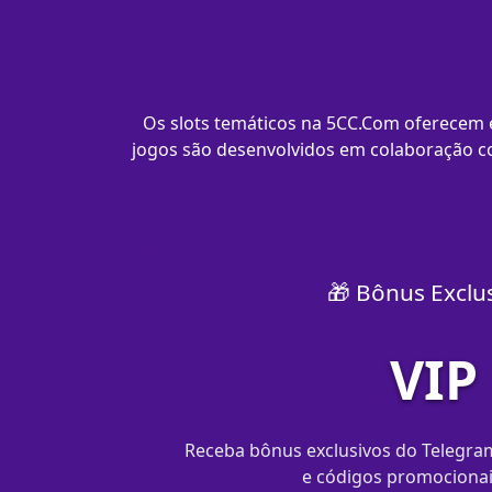
Os slots temáticos na 5CC.Com oferecem ex
jogos são desenvolvidos em colaboração co
🎁 Bônus Exclu
VIP
Receba bônus exclusivos do Telegra
e códigos promocionai