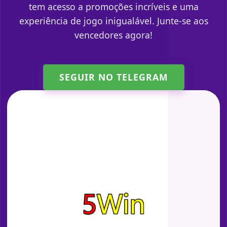
tem acesso a promoções incríveis e uma
experiência de jogo inigualável. Junte-se aos
vencedores agora!
SEGUIR NO TELEGRAM