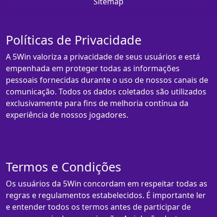
Sitemap
Políticas de Privacidade
A 5Win valoriza a privacidade de seus usuários e está
empenhada em proteger todas as informações
pessoais fornecidas durante o uso de nossos canais de
comunicação. Todos os dados coletados são utilizados
exclusivamente para fins de melhoria contínua da
experiência de nossos jogadores.
Termos e Condições
Os usuários da 5Win concordam em respeitar todas as
regras e regulamentos estabelecidos. É importante ler
e entender todos os termos antes de participar de