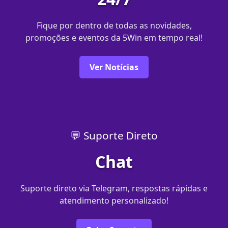
Fique por dentro de todas as novidades,
promoções e eventos da 5Win em tempo real!
Ver Notícias
💬 Suporte Direto
Chat
Suporte direto via Telegram, respostas rápidas e
atendimento personalizado!