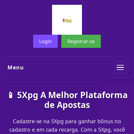
Login
Registrar-se
Menu
📱 5Xpg A Melhor Plataforma
de Apostas
Cadastre-se na 5Xpg para ganhar bônus no
cadastro e em cada recarga. Com a 5Xpg, você