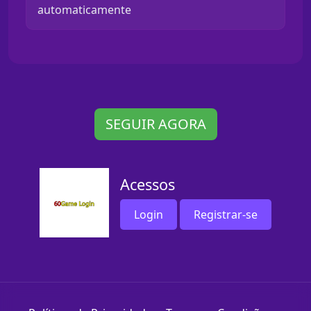
automaticamente
SEGUIR AGORA
Acessos
Login
Registrar-se