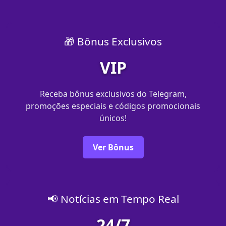
🎁 Bônus Exclusivos
VIP
Receba bônus exclusivos do Telegram,
promoções especiais e códigos promocionais
únicos!
Ver Bônus
📢 Notícias em Tempo Real
24/7