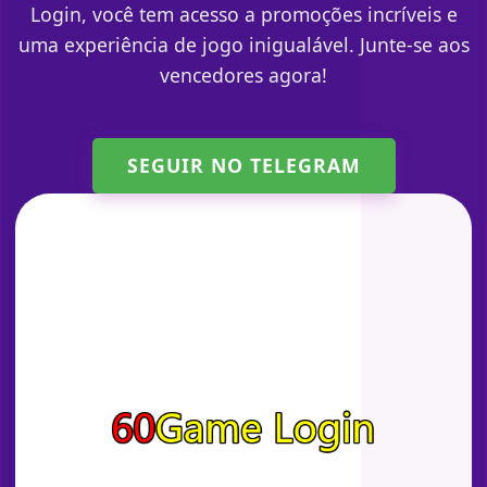
Login, você tem acesso a promoções incríveis e
uma experiência de jogo inigualável. Junte-se aos
vencedores agora!
SEGUIR NO TELEGRAM