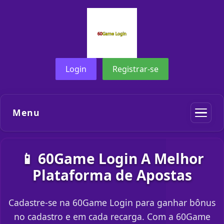
Login
Registrar-se
Menu
📱 60Game Login A Melhor
Plataforma de Apostas
Cadastre-se na 60Game Login para ganhar bônus
no cadastro e em cada recarga. Com a 60Game