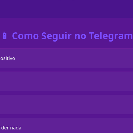
📱 Como Seguir no Telegram
ositivo
erder nada