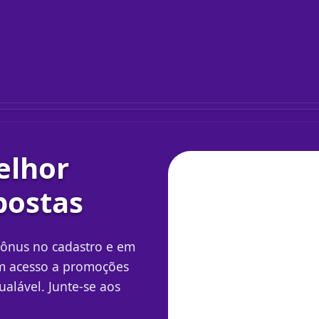
elhor
postas
bônus no cadastro e em
em acesso a promoções
ualável. Junte-se aos