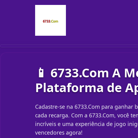
📱 6733.Com A M
Plataforma de A
Cadastre-se na 6733.Com para ganhar 
cada recarga. Com a 6733.Com, você t
incríveis e uma experiência de jogo inig
vencedores agora!