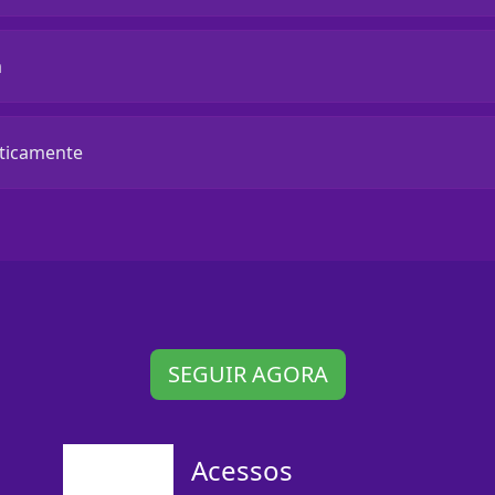
a
aticamente
SEGUIR AGORA
Acessos