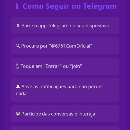
📱 Como Seguir no Telegram
📱 Baixe o app Telegram no seu dispositivo
🔍 Procure por "@676T.ComOficial"
👆 Toque em "Entrar" ou "Join"
🔔 Ative as notificações para não perder
nada
💬 Participe das conversas e interaja