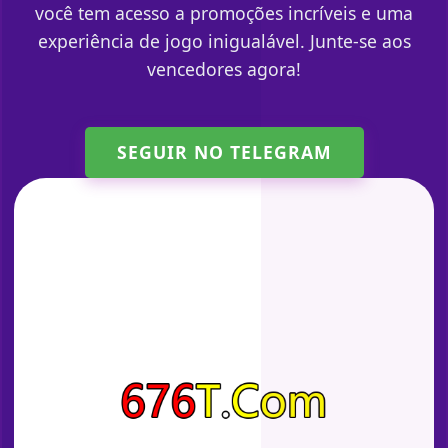
você tem acesso a promoções incríveis e uma
experiência de jogo inigualável. Junte-se aos
vencedores agora!
SEGUIR NO TELEGRAM