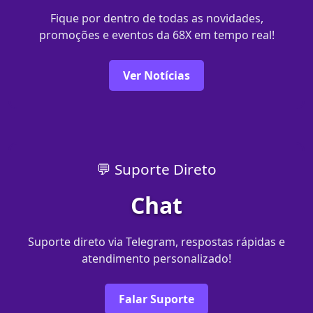
Fique por dentro de todas as novidades,
promoções e eventos da 68X em tempo real!
Ver Notícias
💬 Suporte Direto
Chat
Suporte direto via Telegram, respostas rápidas e
atendimento personalizado!
Falar Suporte