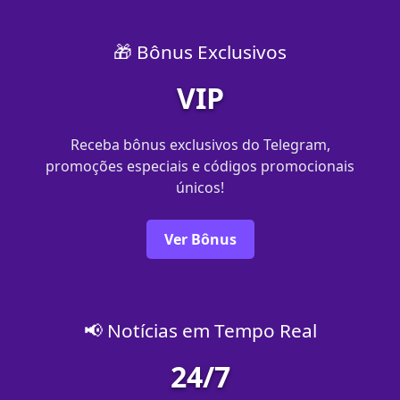
🎁 Bônus Exclusivos
VIP
Receba bônus exclusivos do Telegram,
promoções especiais e códigos promocionais
únicos!
Ver Bônus
📢 Notícias em Tempo Real
24/7