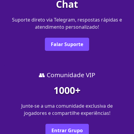
Chat
Suporte direto via Telegram, respostas rápidas e
atendimento personalizado!
Falar Suporte
👥 Comunidade VIP
1000+
Junte-se a uma comunidade exclusiva de
jogadores e compartilhe experiências!
Entrar Grupo