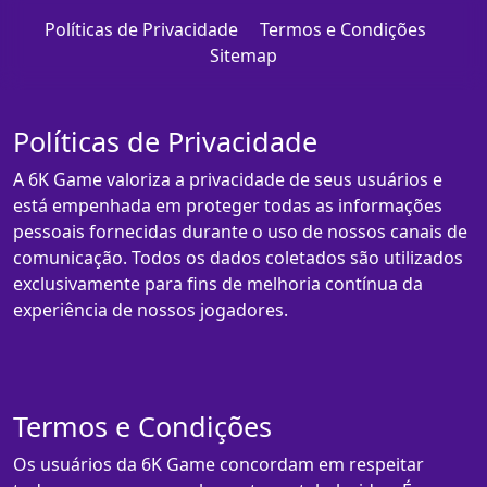
Políticas de Privacidade
Termos e Condições
Sitemap
Políticas de Privacidade
A 6K Game valoriza a privacidade de seus usuários e
está empenhada em proteger todas as informações
pessoais fornecidas durante o uso de nossos canais de
comunicação. Todos os dados coletados são utilizados
exclusivamente para fins de melhoria contínua da
experiência de nossos jogadores.
Termos e Condições
Os usuários da 6K Game concordam em respeitar