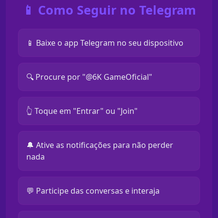
📱 Como Seguir no Telegram
📱 Baixe o app Telegram no seu dispositivo
🔍 Procure por "@6K GameOficial"
👆 Toque em "Entrar" ou "Join"
🔔 Ative as notificações para não perder
nada
💬 Participe das conversas e interaja