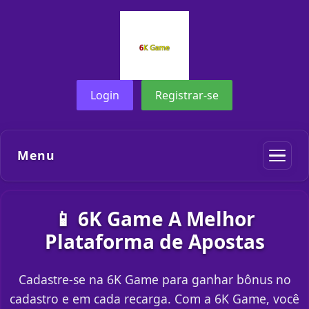
Login
Registrar-se
Menu
📱 6K Game A Melhor
Plataforma de Apostas
Cadastre-se na 6K Game para ganhar bônus no
cadastro e em cada recarga. Com a 6K Game, você