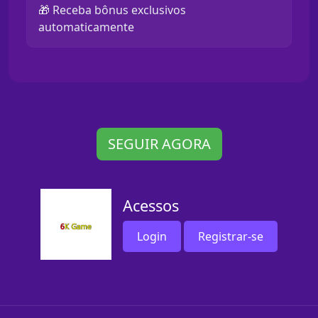
🎁 Receba bônus exclusivos
automaticamente
SEGUIR AGORA
Acessos
Login
Registrar-se