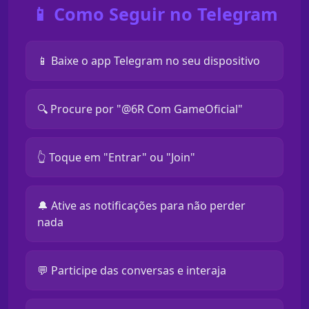
📱 Como Seguir no Telegram
📱 Baixe o app Telegram no seu dispositivo
🔍 Procure por "@6R Com GameOficial"
👆 Toque em "Entrar" ou "Join"
🔔 Ative as notificações para não perder
nada
💬 Participe das conversas e interaja