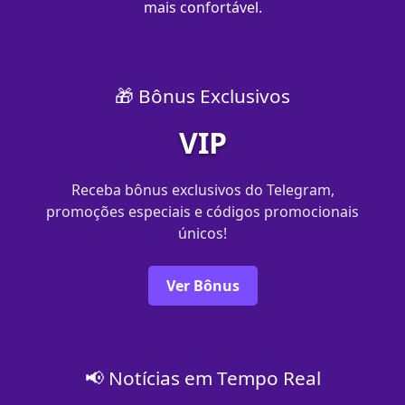
mais confortável.
🎁 Bônus Exclusivos
VIP
Receba bônus exclusivos do Telegram,
promoções especiais e códigos promocionais
únicos!
Ver Bônus
📢 Notícias em Tempo Real