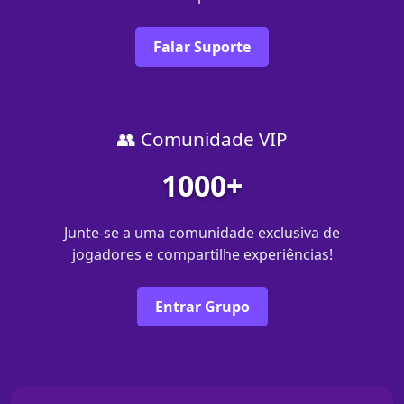
Falar Suporte
👥 Comunidade VIP
1000+
Junte-se a uma comunidade exclusiva de
jogadores e compartilhe experiências!
Entrar Grupo