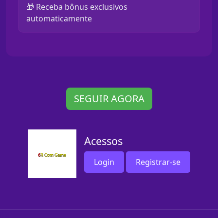
🎁 Receba bônus exclusivos
automaticamente
SEGUIR AGORA
Acessos
Login
Registrar-se