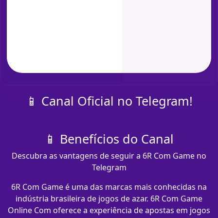
📱 Canal Oficial no Telegram!
📱 Benefícios do Canal
Descubra as vantagens de seguir a 6R Com Game no
Telegram
6R Com Game é uma das marcas mais conhecidas na
indústria brasileira de jogos de azar. 6R Com Game
Online Com oferece a experiência de apostas em jogos