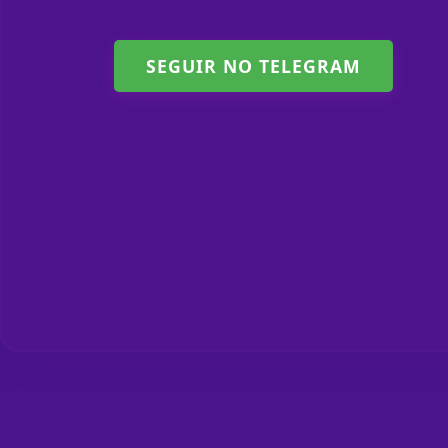
SEGUIR NO TELEGRAM