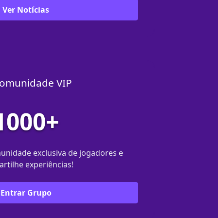
Ver Notícias
Comunidade VIP
1000+
unidade exclusiva de jogadores e
rtilhe experiências!
Entrar Grupo