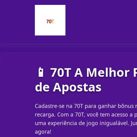
📱 70T A Melhor
de Apostas
Cadastre-se na 70T para ganhar bônus 
recarga. Com a 70T, você tem acesso a 
uma experiência de jogo inigualável. J
agora!