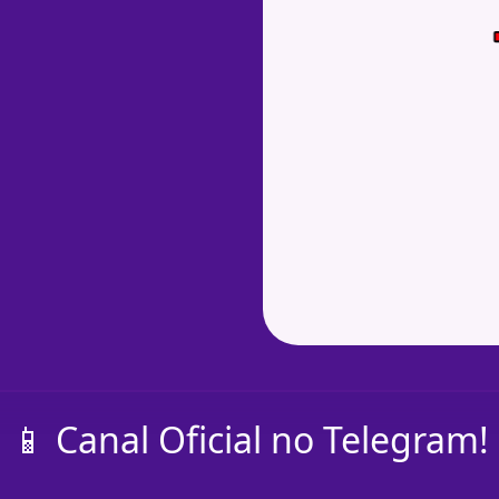
📱 Canal Oficial no Telegram!