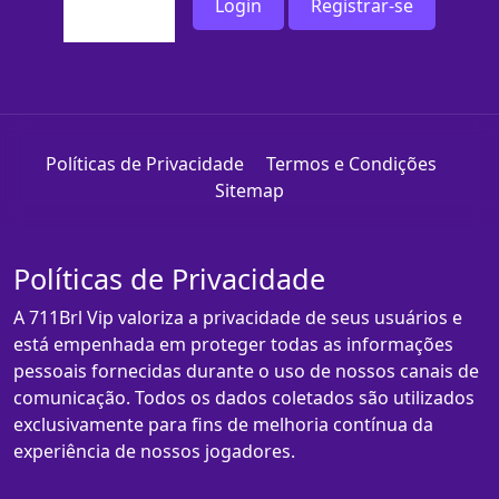
Login
Registrar-se
Políticas de Privacidade
Termos e Condições
Sitemap
Políticas de Privacidade
A 711Brl Vip valoriza a privacidade de seus usuários e
está empenhada em proteger todas as informações
pessoais fornecidas durante o uso de nossos canais de
comunicação. Todos os dados coletados são utilizados
exclusivamente para fins de melhoria contínua da
experiência de nossos jogadores.