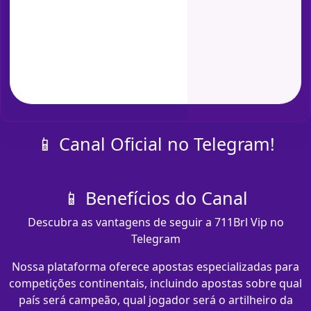
📱 Canal Oficial no Telegram!
📱 Benefícios do Canal
Descubra as vantagens de seguir a 711Brl Vip no
Telegram
Nossa plataforma oferece apostas especializadas para
competições continentais, incluindo apostas sobre qual
país será campeão, qual jogador será o artilheiro da