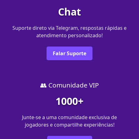
Chat
Suporte direto via Telegram, respostas rápidas e
atendimento personalizado!
Falar Suporte
👥 Comunidade VIP
1000+
Junte-se a uma comunidade exclusiva de
jogadores e compartilhe experiências!