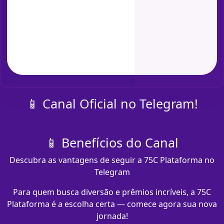
📱 Canal Oficial no Telegram!
📱 Benefícios do Canal
Descubra as vantagens de seguir a 75C Plataforma no
Telegram
Para quem busca diversão e prêmios incríveis, a 75C
Plataforma é a escolha certa — comece agora sua nova
jornada!