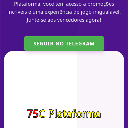
Plataforma, você tem acesso a promoções
incríveis e uma experiência de jogo inigualável.
Junte-se aos vencedores agora!
SEGUIR NO TELEGRAM