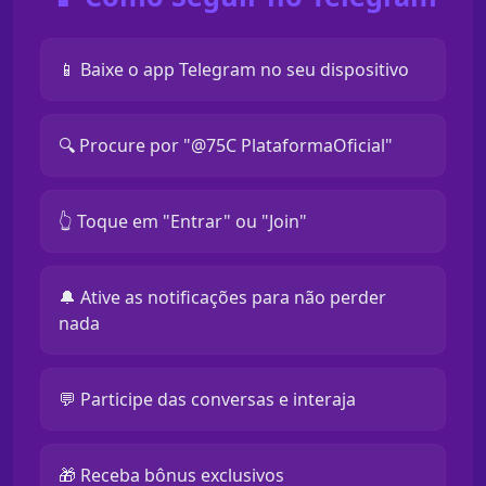
📱 Baixe o app Telegram no seu dispositivo
🔍 Procure por "@75C PlataformaOficial"
👆 Toque em "Entrar" ou "Join"
🔔 Ative as notificações para não perder
nada
💬 Participe das conversas e interaja
🎁 Receba bônus exclusivos