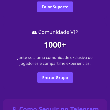
Falar Suporte
👥 Comunidade VIP
1000+
Junte-se a uma comunidade exclusiva de
jogadores e compartilhe experiências!
Entrar Grupo
📱 Como Seguir no Telegram