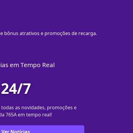
 de bônus atrativos e promoções de recarga.
cias em Tempo Real
24/7
e todas as novidades, promoções e
da 765A em tempo real!
Ver Notícias