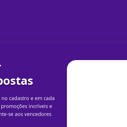
r
postas
 no cadastro e em cada
 promoções incríveis e
unte-se aos vencedores