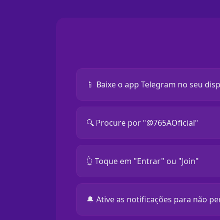
📱 Baixe o app Telegram no seu disp
🔍 Procure por "@765AOficial"
👆 Toque em "Entrar" ou "Join"
🔔 Ative as notificações para não p