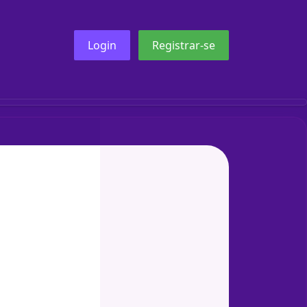
Login
Registrar-se