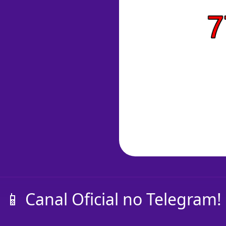
📱 Canal Oficial no Telegram!