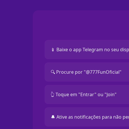
📱 Baixe o app Telegram no seu disp
🔍 Procure por "@777FunOficial"
👆 Toque em "Entrar" ou "Join"
🔔 Ative as notificações para não p