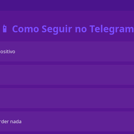
📱 Como Seguir no Telegram
ositivo
erder nada