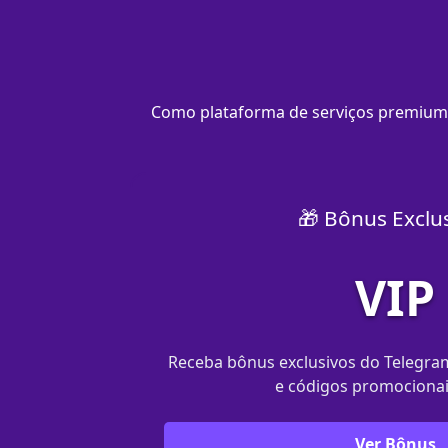
Como plataforma de serviços premium, 
🎁 Bônus Exclu
VIP
Receba bônus exclusivos do Telegra
e códigos promocionai
Ver Bônus