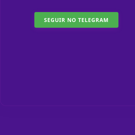
SEGUIR NO TELEGRAM