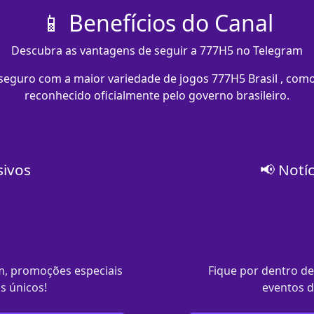
📱 Benefícios do Canal
Descubra as vantagens de seguir a 777H5 no Telegram
 seguro com a maior variedade de jogos 777H5 Brasil , como
reconhecido oficialmente pelo governo brasileiro.
sivos
📢 Notí
m, promoções especiais
Fique por dentro d
s únicos!
eventos d