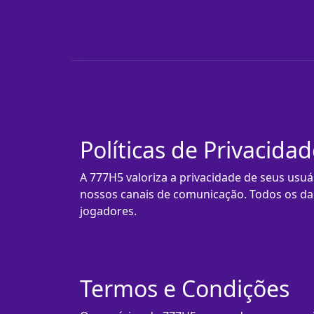
Políticas de Privacida
A 777H5 valoriza a privacidade de seus usu
nossos canais de comunicação. Todos os dad
jogadores.
Termos e Condições