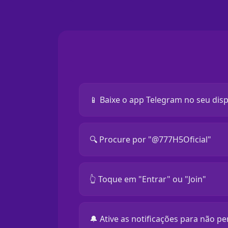
📱 Baixe o app Telegram no seu disp
🔍 Procure por "@777H5Oficial"
👆 Toque em "Entrar" ou "Join"
🔔 Ative as notificações para não p