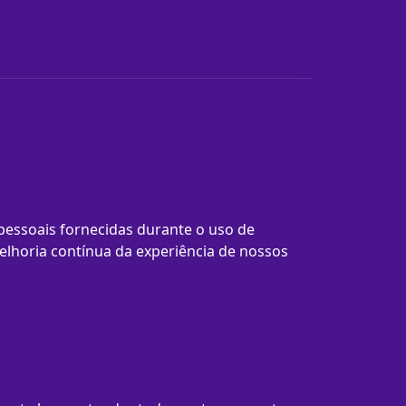
pessoais fornecidas durante o uso de
elhoria contínua da experiência de nossos