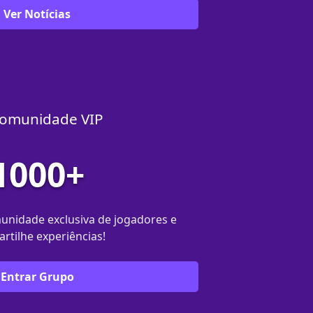
Ver Notícias
Comunidade VIP
1000+
unidade exclusiva de jogadores e
rtilhe experiências!
Entrar Grupo