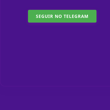
SEGUIR NO TELEGRAM