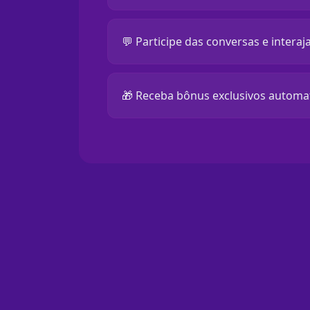
💬 Participe das conversas e interaj
🎁 Receba bônus exclusivos autom