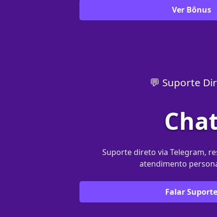
Ver Bônus
💬 Suporte Di
Cha
Suporte direto via Telegram, r
atendimento persona
Falar Suport