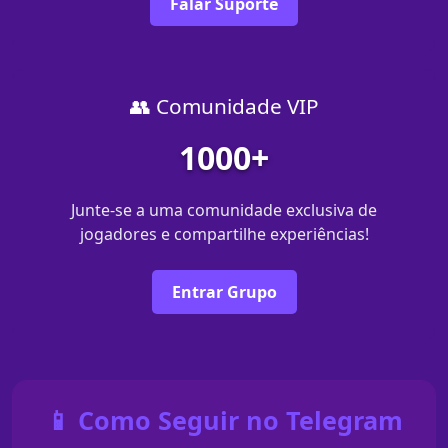
Falar Suporte
👥 Comunidade VIP
1000+
Junte-se a uma comunidade exclusiva de
jogadores e compartilhe experiências!
Entrar Grupo
📱 Como Seguir no Telegram