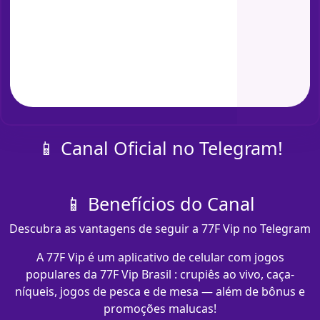
📱 Canal Oficial no Telegram!
📱 Benefícios do Canal
Descubra as vantagens de seguir a 77F Vip no Telegram
A 77F Vip é um aplicativo de celular com jogos
populares da 77F Vip Brasil : crupiês ao vivo, caça-
níqueis, jogos de pesca e de mesa — além de bônus e
promoções malucas!