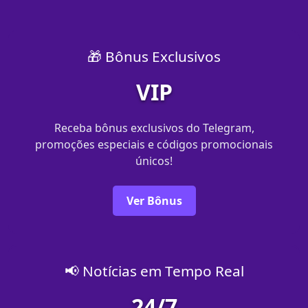
🎁 Bônus Exclusivos
VIP
Receba bônus exclusivos do Telegram,
promoções especiais e códigos promocionais
únicos!
Ver Bônus
📢 Notícias em Tempo Real
24/7