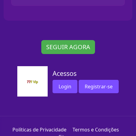
SEGUIR AGORA
Acessos
Login
Registrar-se
Políticas de Privacidade
Termos e Condições