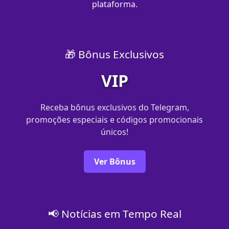
plataforma.
🎁 Bônus Exclusivos
VIP
Receba bônus exclusivos do Telegram,
promoções especiais e códigos promocionais
únicos!
Ver Bônus
📢 Notícias em Tempo Real