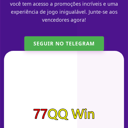
você tem acesso a promoções incríveis e uma
experiência de jogo inigualável. Junte-se aos
vencedores agora!
SEGUIR NO TELEGRAM