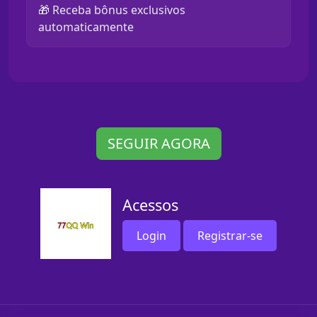
🎁 Receba bônus exclusivos
automaticamente
SEGUIR AGORA
Acessos
Login
Registrar-se