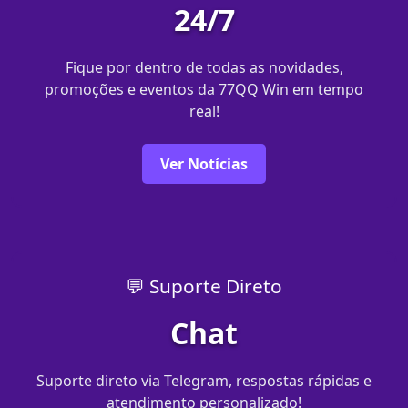
24/7
Fique por dentro de todas as novidades,
promoções e eventos da 77QQ Win em tempo
real!
Ver Notícias
💬 Suporte Direto
Chat
Suporte direto via Telegram, respostas rápidas e
atendimento personalizado!