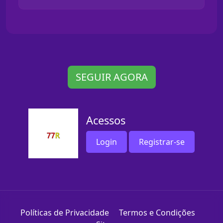
SEGUIR AGORA
Acessos
Login
Registrar-se
Políticas de Privacidade
Termos e Condições