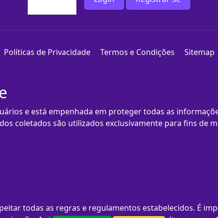
Políticas de Privacidade
Termos e Condições
Sitemap
de
usuários e está empenhada em proteger todas as informaçõe
os coletados são utilizados exclusivamente para fins de m
itar todas as regras e regulamentos estabelecidos. É imp