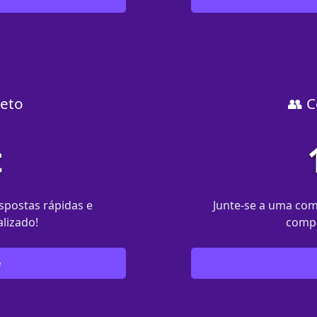
reto
👥 
t
espostas rápidas e
Junte-se a uma com
lizado!
compa
e