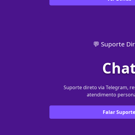
💬 Suporte Di
Cha
Suporte direto via Telegram, r
atendimento persona
Falar Suport