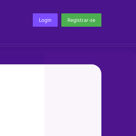
Login
Registrar-se