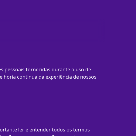
s pessoais fornecidas durante o uso de
elhoria contínua da experiência de nossos
ortante ler e entender todos os termos