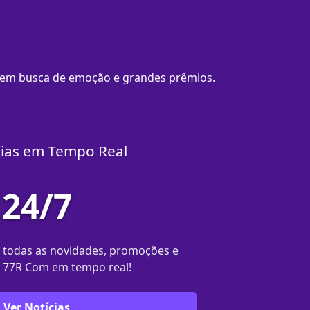
s em busca de emoção e grandes prêmios.
cias em Tempo Real
24/7
e todas as novidades, promoções e
 77R Com em tempo real!
Ver Notícias