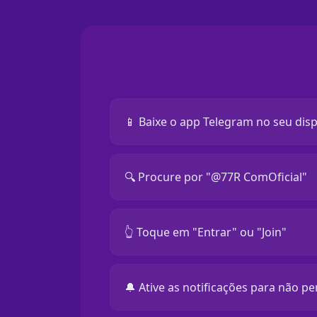
📱 Baixe o app Telegram no seu disp
🔍 Procure por "@77R ComOficial"
👆 Toque em "Entrar" ou "Join"
🔔 Ative as notificações para não p