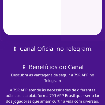
📱 Canal Oficial no Telegram!
📱 Benefícios do Canal
Descubra as vantagens de seguir a 79R APP no
Telegram
A 79R APP atende às necessidades de diferentes
públicos, e a plataforma 79R APP Brasil quer ser o lar
dos jogadores que amam curtir a vida com diversão.