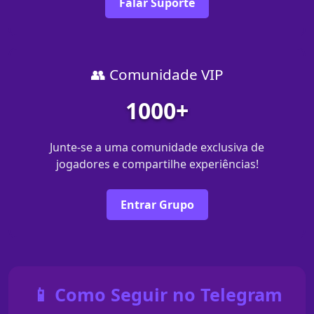
Falar Suporte
👥 Comunidade VIP
1000+
Junte-se a uma comunidade exclusiva de
jogadores e compartilhe experiências!
Entrar Grupo
📱 Como Seguir no Telegram