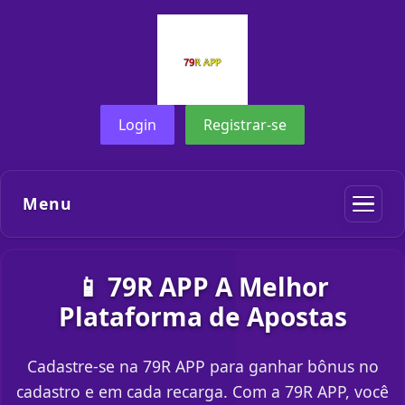
Login
Registrar-se
Menu
📱 79R APP A Melhor
Plataforma de Apostas
Cadastre-se na 79R APP para ganhar bônus no
cadastro e em cada recarga. Com a 79R APP, você