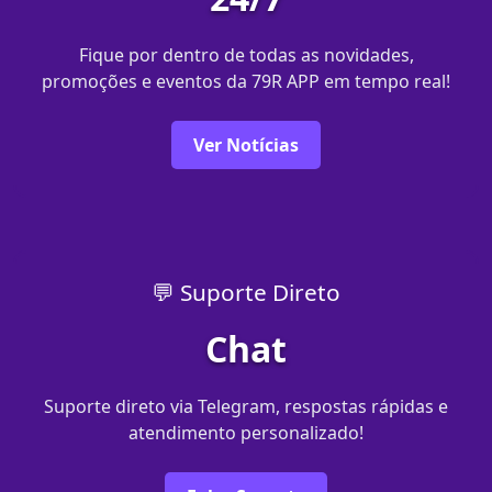
Fique por dentro de todas as novidades,
promoções e eventos da 79R APP em tempo real!
Ver Notícias
💬 Suporte Direto
Chat
Suporte direto via Telegram, respostas rápidas e
atendimento personalizado!