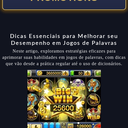
Dicas Essenciais para Melhorar seu
Desempenho em Jogos de Palavras
Neste artigo, exploramos estratégias eficazes para
aprimorar suas habilidades em jogos de palavras, com dicas
que vão desde a prática regular até o uso de dicionários.