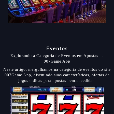
Eventos
Explorando a Categoria de Eventos em Apostas na
007Game App
Neste artigo, mergulhamos na categoria de eventos do site
007Game App, discutindo suas características, ofertas de
jogos e dicas para apostas bem-sucedidas.