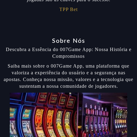
TPP Bet
Sobre Nós
Descubra a Essência do 007Game App: Nossa História e
Compromissos
Saiba mais sobre o 007Game App, uma plataforma que
valoriza a experiência do usuário e a segurança nas
apostas. Conheça nossa missão, valores e a tecnologia que
sustentam a nossa comunidade de jogadores.